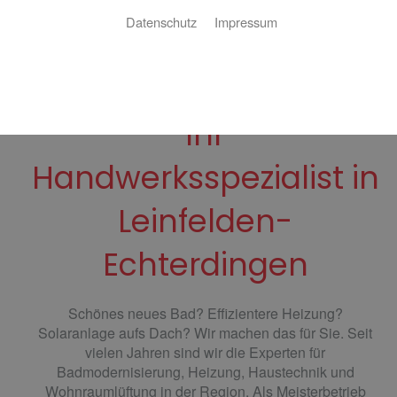
Datenschutz
Impressum
Laiss Sanitär- &
Heizungstechnik –
Ihr
Handwerksspezialist in
Leinfelden-
Echterdingen
Schönes neues Bad? Effizientere Heizung?
Solaranlage aufs Dach? Wir machen das für Sie. Seit
vielen Jahren sind wir die Experten für
Badmodernisierung, Heizung, Haustechnik und
Wohnraumlüftung in der Region. Als Meisterbetrieb