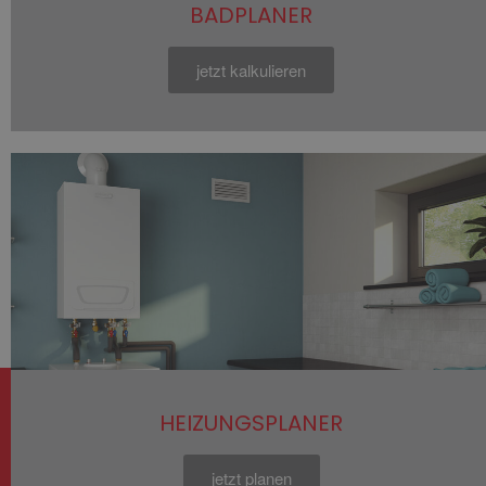
BADPLANER
jetzt kalkulieren
HEIZUNGSPLANER
jetzt planen