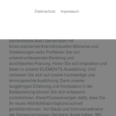
Das Bad Ihrer Träume. Wir machen es
Datenschutz
Impressum
wahr.
Wie stellen Sie sich Ihr neues Bad
vor? Eine luxuriöse Wellness-Oase, ein praktisches
Familienbad, ein cleveres Raumwunder oder ein
barrierefreies Bad? Gemeinsam mit
Ihnen machen wir Ihre individuellen Wünsche und
Vorstellungen wahr. Profitieren Sie von
unserer umfassenden Beratung und
durchdachten Planung. Holen Sie sich Inspiration und
Ideen in unserer ELEMENTS-Ausstellung. Und
verlassen Sie sich auf unsere hochwertige und
termingerechte Ausführung. Dank unserer
langjährigen Erfahrung und Kompetenz in der
Badsanierung können Sie sich entspannt
zurücklehnen. Klare Prozesse sorgen dafür, dass Sie
Ihr neues Wohlfühlbad möglichst schnell
genießen können. Vor Staub und Schmutz während
der Sanierung müssen Sie keine Angst haben. Wir