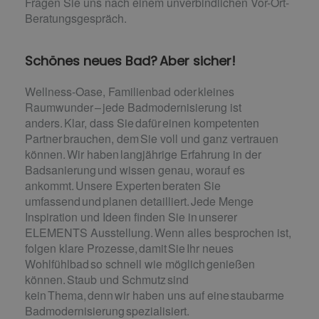
Fragen Sie uns nach einem unverbindlichen Vor-Ort-
Beratungsgespräch.
Schönes neues Bad? Aber sicher!
Wellness-Oase, Familienbad oder kleines
Raumwunder – jede Badmodernisierung ist
anders. Klar, dass Sie dafür einen kompetenten
Partner brauchen, dem Sie voll und ganz vertrauen
können. Wir haben langjährige Erfahrung in der
Badsanierung und wissen genau, worauf es
ankommt. Unsere Experten beraten Sie
umfassend und planen detailliert. Jede Menge
Inspiration und Ideen finden Sie in unserer
ELEMENTS Ausstellung. Wenn alles besprochen ist,
folgen klare Prozesse, damit Sie Ihr neues
Wohlfühlbad so schnell wie möglich genießen
können. Staub und Schmutz sind
kein Thema, denn wir haben uns auf eine staubarme
Badmodernisierung spezialisiert.