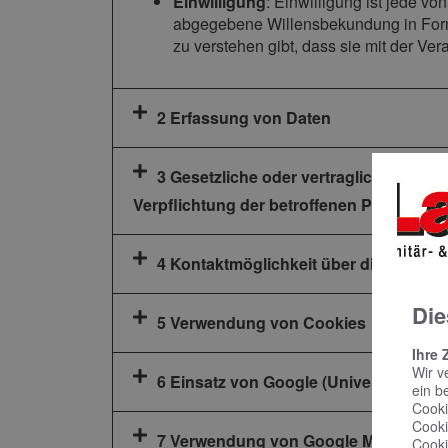
Einwilligung
: Einwilligung ist jede vo
abgegebene Willensbekundung in Form 
zu verstehen gibt, dass sie mit der Ve
2 Erfassung von Daten
3 Gesetzliche oder vertragliche Vorsc
Verpflichtung der betroffenen Person, di
4 Kontaktmöglichkeit über die Internet
Die
5 Verwendung von Cookies
Ihre 
Wir v
6 Einsatz von Google (Universal) Anal
ein b
Cooki
Cooki
7 Verwendung von Google Maps
Cooki