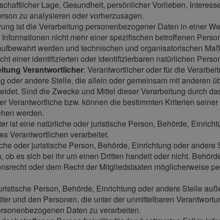
schaftlicher Lage, Gesundheit, persönlicher Vorlieben, Interesse
erson zu analysieren oder vorherzusagen.
ung ist die Verarbeitung personenbezogener Daten in einer W
Informationen nicht mehr einer spezifischen betroffenen Pers
 aufbewahrt werden und technischen und organisatorischen Maß
t einer identifizierten oder identifizierbaren natürlichen Per
eitung Verantwortlicher
: Verantwortlicher oder für die Verarbei
ng oder andere Stelle, die allein oder gemeinsam mit anderen ü
det. Sind die Zwecke und Mittel dieser Verarbeitung durch da
der Verantwortliche bzw. können die bestimmten Kriterien sein
ehen werden.
ter ist eine natürliche oder juristische Person, Behörde, Einrich
 Verantwortlichen verarbeitet.
liche oder juristische Person, Behörde, Einrichtung oder ander
 ob es sich bei ihr um einen Dritten handelt oder nicht. Behö
srecht oder dem Recht der Mitgliedstaaten möglicherweise pe
er juristische Person, Behörde, Einrichtung oder andere Stelle au
iter und den Personen, die unter der unmittelbaren Verantwortu
 personenbezogenen Daten zu verarbeiten.