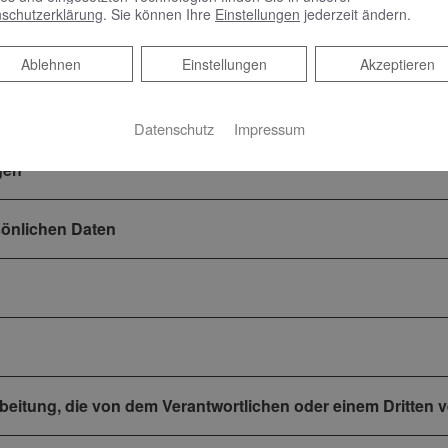
schutzerklärung
. Sie können Ihre
Einstellungen
jederzeit ändern.
Ablehnen
Ablehnen
Einstellungen
Akzeptieren
s zu externen Internetseiten
Datenschutz
Impressum
gen
sönlichen Daten
rbeitung, die von dem Verantwortlichen oder einem Dritten 