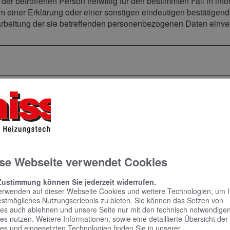
n der betroffenen Person freiwillig für den bestimmten Fall in i
einer Erklärung oder einer sonstigen eindeutigen bestätigende
rarbeitung der sie betreffenden personenbezogenen Daten einver
hriften zur Bereitstellung der personenbezogenen Daten; Erf
e personenbezogenen Daten bereitzustellen; mögliche Folge
seite
se Webseite verwendet Cookies
Zustimmung können Sie jederzeit widerrufen.
erwenden auf dieser Webseite Cookies und weitere Technologien, um 
ytics zur Webanalyse
estmögliches Nutzungserlebnis zu bieten. Sie können das Setzen von
es auch ablehnen und unsere Seite nur mit den technisch notwendige
es nutzen. Weitere Informationen, sowie eine detaillierte Übersicht der
es und eingesetzten Technologien finden Sie in unserer