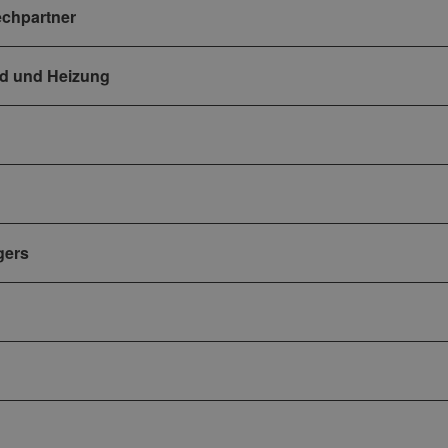
echpartner
ad und Heizung
gers