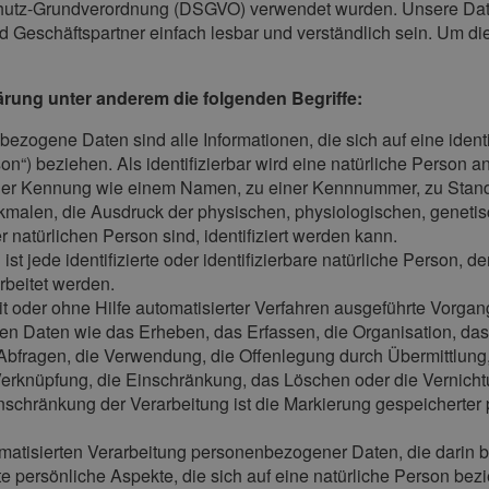
utz-Grundverordnung (DSGVO) verwendet wurden. Unsere Daten
nd Geschäftspartner einfach lesbar und verständlich sein. Um di
ärung unter anderem die folgenden Begriffe:
ezogene Daten sind alle Informationen, die sich auf eine identifi
“) beziehen. Als identifizierbar wird eine natürliche Person an
ner Kennung wie einem Namen, zu einer Kennnummer, zu Stand
alen, die Ausdruck der physischen, physiologischen, genetisch
er natürlichen Person sind, identifiziert werden kann.
 ist jede identifizierte oder identifizierbare natürliche Perso
rbeitet werden.
 mit oder ohne Hilfe automatisierter Verfahren ausgeführte Vorg
Daten wie das Erheben, das Erfassen, die Organisation, das
Abfragen, die Verwendung, die Offenlegung durch Übermittlung,
 Verknüpfung, die Einschränkung, das Löschen oder die Vernicht
inschränkung der Verarbeitung ist die Markierung gespeicherter
automatisierten Verarbeitung personenbezogener Daten, die dari
persönliche Aspekte, die sich auf eine natürliche Person bez