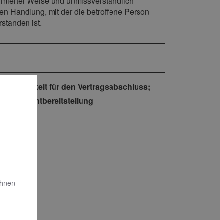
nformierter Weise und unmissverständlich
n Handlung, mit der die betroffene Person
standen ist.
orderlichkeit für den Vertragsabschluss;
n der Nichtbereitstellung
Ihnen
n