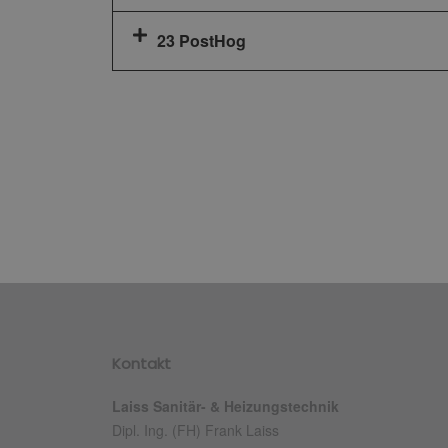
23 PostHog
Kontakt
Laiss Sanitär- & Heizungstechnik
Dipl. Ing. (FH) Frank Laiss