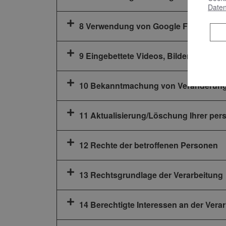
Daten
8 Verwendung von Google Fonts
9 Eingebettete Videos, Bilder und Link
10 Bekanntmachung von Veränderun
11 Aktualisierung/Löschung Ihrer per
12 Rechte der betroffenen Personen
13 Rechtsgrundlage der Verarbeitung
14 Berechtigte Interessen an der Vera