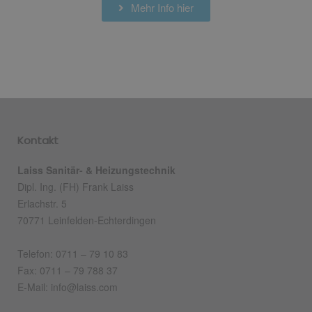
Mehr Info hier
Kontakt
Laiss Sanitär- & Heizungstechnik
Dipl. Ing. (FH) Frank Laiss
Erlachstr. 5
70771 Leinfelden-Echterdingen
Telefon: 0711 – 79 10 83
Fax: 0711 – 79 788 37
E-Mail: info@laiss.com