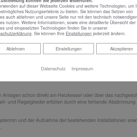
Zustimmung können Sie jederzeit widerrufen.
nte Heizungsanlage ist die
einwandfreie Funktion und Absti
erwenden auf dieser Webseite Cookies und weitere Technologien, um 
g der aktuellen Heizungsanlagen​verordnung.
estmögliches Nutzungserlebnis zu bieten. Sie können das Setzen von
es auch ablehnen und unsere Seite nur mit den technisch notwendige
es nutzen. Weitere Informationen, sowie eine detaillierte Übersicht der
es und eingesetzten Technologien finden Sie in unserer
schutzerklärung
. Sie können Ihre
Einstellungen
jederzeit ändern.
Heizungsanlage ​ist abhängig von Ihren Bedürfnissen und Anfor
.
Ablehnen
Ablehnen
Einstellungen
Akzeptieren
Öl oder Gas) kann mit energieeffizienten und umweltgerechte
lichkeit müssen hier ​in einer gesunden Relation zuein​ander s
Datenschutz
Impressum
ren Anlagen schon direkt am Heizkessel oder über das nachgesc
ell- und Regelglieder erfüllen durch eine fehlende Abstimmung
stermin und der Aufnahme der bestehenden Installationen so
.