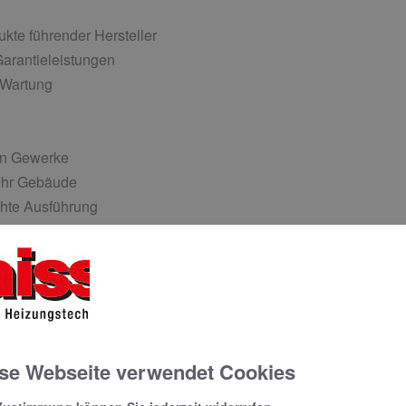
kte führender Hersteller
arantieleistungen
 Wartung
gten Gewerke
 Ihr Gebäude
chte Ausführung
anlagen
,
ice für bestehende Heizungsanlagen
 hilft Kosten zu senken und trägt zum Werterhalt Ihres Wo
nlage besser zu Ihren Anforderungen passt oder eine grundle
se Webseite verwendet Cookies