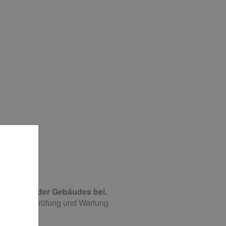
hnhauses oder Gebäudes bei.
gende Überprüfung und Wartung