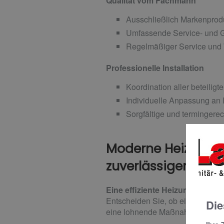
Qualität vom Fachmann
Ausschließlich Markenprodu
Umfassende Service- und G
Regelmäßiger Service und
Professionelle Installation
Koordination aller beteili
Individuelle Anpassung an
Sorgfältige und termingere
Moderne Heizungs
zuverlässiger Serv
Eine effiziente Heizungsanlage
Entscheiden Sie, ob eine neue A
Die
eine lohnende Maßnahme ist.