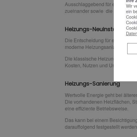
Ihre 
Ausschlaggebend für eine effizie
Wir v
zueinander​ sowie die Einhaltun
ein b
Cooki
Cooki
Cooki
Heizungs-Neuinstallation
Daten
Die Entscheidung für eine neue 
moderne Heizungsanlage stellen
Die klassische Heizungsanlage (
Kosten, Nutzen und Umweltverträg
Heizungs-Sanierung
Wertvolle Energie geht bei älte
Die vorhandenen Heizflächen, St
eine effiziente Betriebsweise.
Das kann bei einem Besichtigung
darauffolgend festgestellt werden