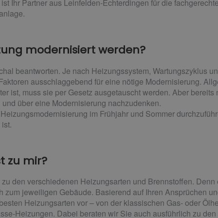
 ist Ihr Partner aus Leinfelden-Echterdingen für die fachgerech
sanlage.
izung modernisiert werden?
schal beantworten. Je nach Heizungssystem, Wartungszyklus und
aktoren ausschlaggebend für eine nötige Modernisierung. Allge
er ist, muss sie per Gesetz ausgetauscht werden. Aber bereits n
n und über eine Modernisierung nachzudenken.
e Heizungsmodernisierung im Frühjahr und Sommer durchzuführ
ist.
t zu mir?
 zu den verschiedenen Heizungsarten und Brennstoffen. Denn 
h zum jeweiligen Gebäude. Basierend auf Ihren Ansprüchen un
besten Heizungsarten vor – von der klassischen Gas- oder Ölh
e-Heizungen. Dabei beraten wir Sie auch ausführlich zu den 