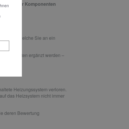
mmung ​aller Komponenten
Ihnen
n
derungen welche Sie an ein
n Komponenten ergänzt werden –
tehen.
haltete Heizungssystem verloren.
 auf das Heizsystem nicht immer
wie deren Bewertung