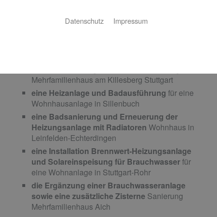
und pünktliche Inbetriebnahme. Unser Montage- und
Kundendienstteam arbeitet Hand in Hand mit den
Datenschutz
Impressum
beteiligten Gewerken und Planern zusammen.
So beispielsweise bei aktuell abgeschlossenen
Baustellen, Anlagen-Inbetriebnahmen:
eine Gesamtanlage Wasser und Heizung
für ein
Mehrfamilienhaus am Killesberg Stuttgart
eine Heizanlage und Badausführung
für eine
Wohnhausanlage in Sillenbuch
eine Badsanierung und Erneuerung der
Heizungsanlage mit Radiatoren
Wohnhaus in
Leinfelden-Echterdingen
eine Installation Brennwert-Heizungsanlage
und Solareinspeisung für Brauchwasser
für
eine Wohnanlage in Stuttgart-Rohr
die Ergänzung einer Brauchwasseranlage
sowie eine zusätzliche Zisterne
Sanierung
Mehrfamilienhaus Aich