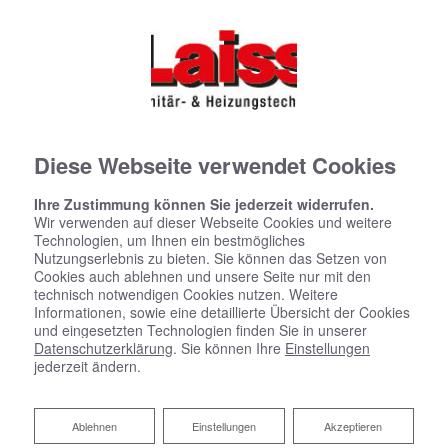
Diese Webseite verwendet Cookies
Ihre Zustimmung können Sie jederzeit widerrufen.
Wir verwenden auf dieser Webseite Cookies und weitere
Technologien, um Ihnen ein bestmögliches
Die beste Referenz sind
Nutzungserlebnis zu bieten. Sie können das Setzen von
Cookies auch ablehnen und unsere Seite nur mit den
technisch notwendigen Cookies nutzen. Weitere
Verlässlichkeit
Informationen, sowie eine detaillierte Übersicht der Cookies
und eingesetzten Technologien finden Sie in unserer
und eine
gute Planung
Datenschutzerklärung
. Sie können Ihre
Einstellungen
jederzeit ändern.
Wenn Planung, Materialeinsatz sowie Ausführung gut
Ablehnen
Ablehnen
Einstellungen
Akzeptieren
aufeinander abgestimmt sind, stimmen Preis, Leistung